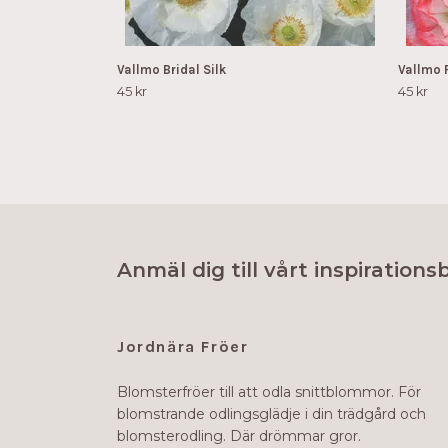
Vallmo Bridal Silk
Vallmo F
45 kr
45 kr
Anmäl dig till vårt inspirations
Jordnära Fröer
Blomsterfröer till att odla snittblommor. För
blomstrande odlingsglädje i din trädgård och
blomsterodling. Där drömmar gror.