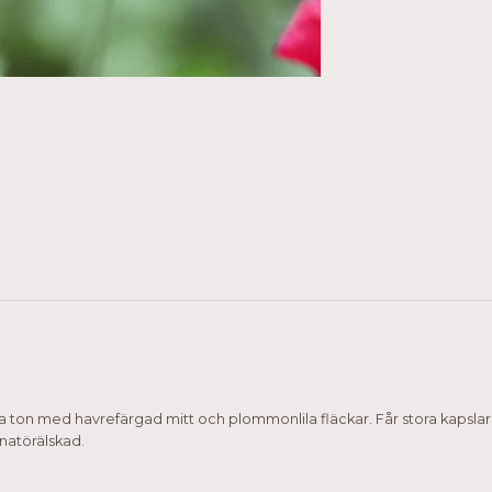
 ton med havrefärgad mitt och plommonlila fläckar. Får stora kapslar
inatörälskad.