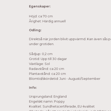
Egenskaper:
Höjd: ca 70 cm
Årighet: Härdig annuell
Odling:
Direktså när jorden blivit uppvärmd. Kan även sås på 
under grotiden.
Sådjup: 0,2 cm
Grotid: Upp till 30 dagar
Växtläge: Sol
Radavstånd: ca 20 cm
Plantavstånd: ca 20 cm
Blomtid/skördetid: Juni - Augusti/September
Info:
Ursprungsland: England
Engelskt namn: Poppy
Kvalitet: Sundhetscertiferade, EU-kvalitet