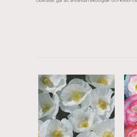
Obetade, går att använda i ekologisk- och KRAV-cer