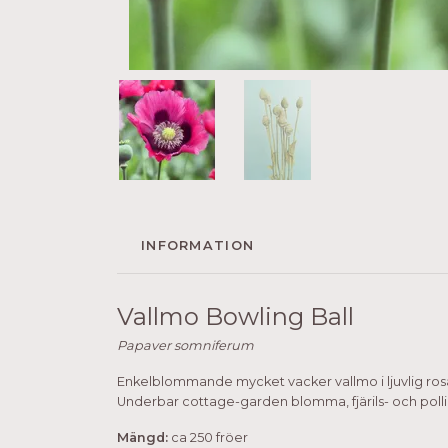
INFORMATION
Vallmo Bowling Ball
Papaver somniferum
Enkelblommande mycket vacker vallmo i ljuvlig rosa
Underbar cottage-garden blomma, fjärils- och poll
Mängd:
ca 250 fröer