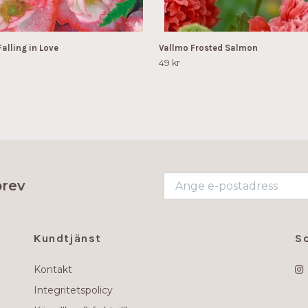
alling in Love
Vallmo Frosted Salmon
49 kr
brev
Kundtjänst
S
Kontakt
Integritetspolicy