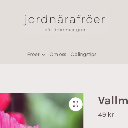
Fröer
Om oss
Odlingstips
Vallm
49 kr