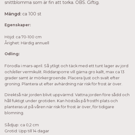
snittblomma som är fin att torka. OBS. Giftig.
Mängd:
ca 100 st
Egenskaper:
Höjd: ca 70-100 cm
Årighet: Härdig annuell
Odling:
Förodla i mars-april. Så ytligt och täck med ett tunt lager av jord
och/eller vermikulit. Riddarsporre vill gärna gro kallt, max ca 13
grader samt är mörkergroende.
Placera ljust och svalt efter
groning.
Plantera ut efter avhärdning när risk för frost är över.
Direktså när jorden blivit uppvärmd. Vattna jorden före sådd och
håll fuktigt under grotiden. Kan höstsås på frostfri plats och
planteras ut på våren när risk för frost är över, för tidigare
blomning.
Sådjup: ca 0,2 cm
Grotid: Upp till 14 dagar