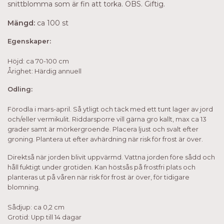
snittblomma som är fin att torka. OBS. Giftig.
Mängd:
ca 100 st
Egenskaper:
Höjd: ca 70-100 cm
Årighet: Härdig annuell
Odling:
Förodla i mars-april. Så ytligt och täck med ett tunt lager av jord
och/eller vermikulit. Riddarsporre vill gärna gro kallt, max ca 13
grader samt är mörkergroende.
Placera ljust och svalt efter
groning.
Plantera ut efter avhärdning när risk för frost är över.
Direktså när jorden blivit uppvärmd. Vattna jorden före sådd och
håll fuktigt under grotiden. Kan höstsås på frostfri plats och
planteras ut på våren när risk för frost är över, för tidigare
blomning.
Sådjup: ca 0,2 cm
Grotid: Upp till 14 dagar