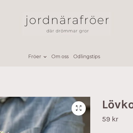
Fröer
Om oss
Odlingstips
Lövko
59 kr