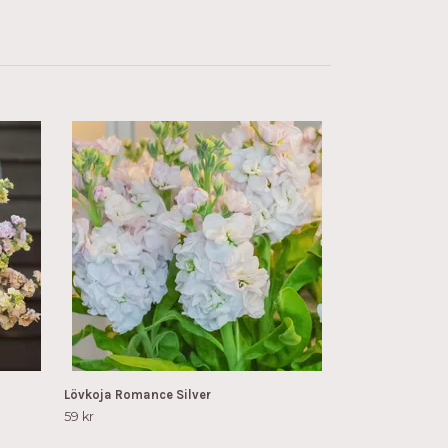
Lövkoja Romanc
Slutsåld
Lövkoja Romance Silver
59 kr