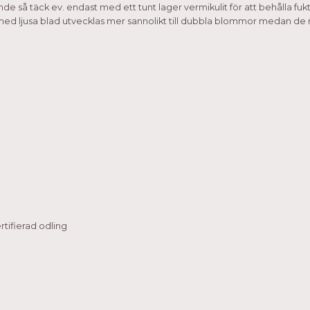
nde så täck ev. endast med ett tunt lager vermikulit för att behålla fukt.
 med ljusa blad utvecklas mer sannolikt till dubbla blommor medan de
tifierad odling