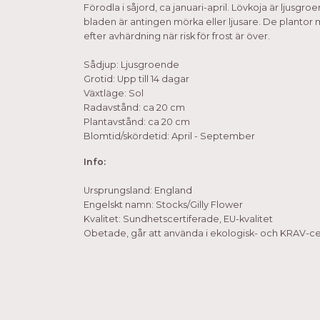
Förodla i såjord, ca januari-april. Lövkoja är ljusgroe
bladen är antingen mörka eller ljusare. De plantor
efter avhärdning när risk för frost är över.
Sådjup: Ljusgroende
Grotid: Upp till 14 dagar
Växtläge: Sol
Radavstånd: ca 20 cm
Plantavstånd: ca 20 cm
Blomtid/skördetid: April - September
Info:
Ursprungsland: England
Engelskt namn: Stocks/Gilly Flower
Kvalitet: Sundhetscertiferade, EU-kvalitet
Obetade, går att använda i ekologisk- och KRAV-cer