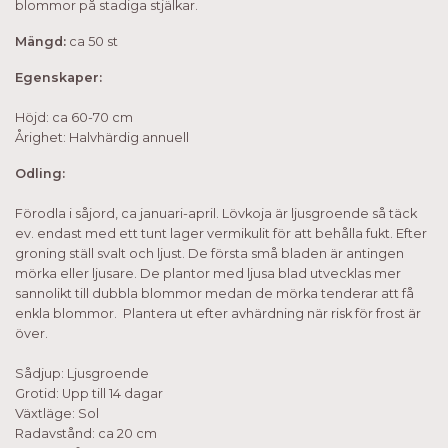
blommor på stadiga stjälkar.
Mängd:
ca 50 st
Egenskaper:
Höjd: ca 60-70 cm
Årighet: Halvhärdig annuell
Odling:
Förodla i såjord, ca januari-april. Lövkoja är ljusgroende så täck
ev. endast med ett tunt lager vermikulit för att behålla fukt. Efter
groning ställ svalt och ljust. De första små bladen är antingen
mörka eller ljusare. De plantor med ljusa blad utvecklas mer
sannolikt till dubbla blommor medan de mörka tenderar att få
enkla blommor. Plantera ut efter avhärdning när risk för frost är
över.
Sådjup: Ljusgroende
Grotid: Upp till 14 dagar
Växtläge: Sol
Radavstånd: ca 20 cm