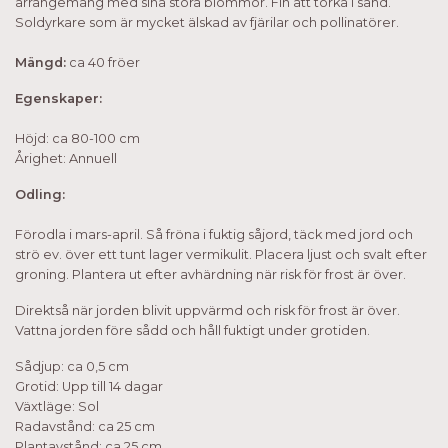
arrangemang med sina stora blommor. Fin att torka i sand.
Soldyrkare som är mycket älskad av fjärilar och pollinatörer.
Mängd:
ca 40 fröer
Egenskaper:
Höjd: ca 80-100 cm
Årighet: Annuell
Odling:
Förodla i mars-april. Så fröna i fuktig såjord, täck med jord och
strö ev. över ett tunt lager vermikulit. Placera ljust och svalt efter
groning. Plantera ut efter avhärdning när risk för frost är över.
Direktså när jorden blivit uppvärmd och risk för frost är över.
Vattna jorden före sådd och håll fuktigt under grotiden.
Sådjup: ca 0,5 cm
Grotid: Upp till 14 dagar
Växtläge: Sol
Radavstånd: ca 25 cm
Plantavstånd: ca 25 cm