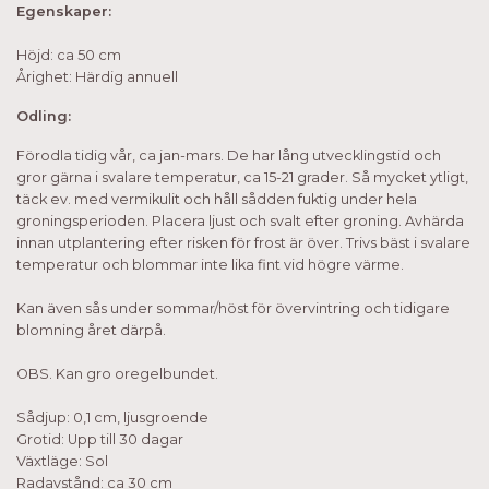
Egenskaper:
Höjd: ca 50 cm
Årighet: Härdig annuell
Odling:
Förodla tidig vår, ca jan-mars. De har lång utvecklingstid och
gror gärna i svalare temperatur, ca 15-21 grader. Så mycket ytligt,
täck ev. med vermikulit och håll sådden fuktig under hela
groningsperioden. Placera ljust och svalt efter groning. Avhärda
innan utplantering efter risken för frost är över. Trivs bäst i svalare
temperatur och blommar inte lika fint vid högre värme.
Kan även sås under sommar/höst för övervintring och tidigare
blomning året därpå.
OBS. Kan gro oregelbundet.
Sådjup: 0,1 cm, ljusgroende
Grotid: Upp till 30 dagar
Växtläge: Sol
Radavstånd: ca 30 cm