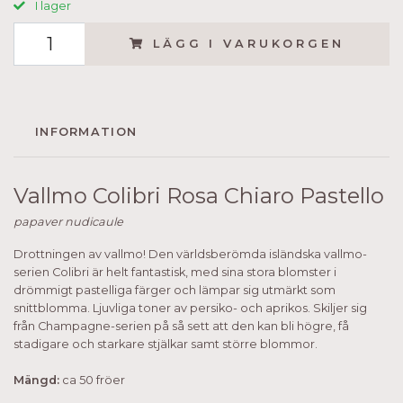
I lager
LÄGG I VARUKORGEN
INFORMATION
Vallmo Colibri Rosa Chiaro Pastello
papaver nudicaule
Drottningen av vallmo! Den världsberömda isländska vallmo-
serien Colibri är helt fantastisk, med sina stora blomster i
drömmigt pastelliga färger och lämpar sig utmärkt som
snittblomma. Ljuvliga toner av persiko- och aprikos. Skiljer sig
från Champagne-serien på så sett att den kan bli högre, få
stadigare och starkare stjälkar samt större blommor.
Mängd:
ca 50 fröer