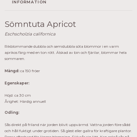
INFORMATION
Sömntuta Apricot
Eschscholzia californica
Rikblommande dubbla och semidubbla söta blommor i en varm
aprikos färg med en ton rött. Älskad av bin och fjärilar, blommar hela
sommaren.
Mängd:
ca 150 fröer
Egenskaper:
Höjd: ca 30 cm
Årighet: Härdig annuell
Odling:
Sås direkt på friland när jorden blivit uppvärmd. Vattna jorden före sådd
och håll fuktigt under grotiden. Så glest eller gallra för kraftigare plantor.
Rensa efterhand för längre blomning. Självsår sig lätt. Kan också sås på