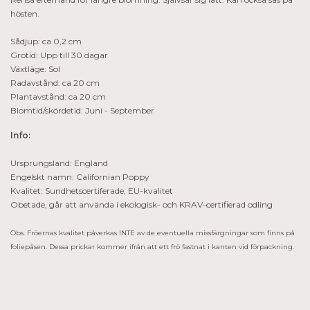
hösten.
Sådjup: ca 0,2 cm
Grotid: Upp till 30 dagar
Växtläge: Sol
Radavstånd: ca 20 cm
Plantavstånd: ca 20 cm
Blomtid/skördetid: Juni - September
Info:
Ursprungsland: England
Engelskt namn: Californian Poppy
Kvalitet: Sundhetscertiferade, EU-kvalitet
Obetade, går att använda i ekologisk- och KRAV-certifierad odling
Obs. Fröernas kvalitet påverkas INTE av de eventuella missfärgningar som finns på
foliepåsen. Dessa prickar kommer ifrån att ett frö fastnat i kanten vid förpackning.