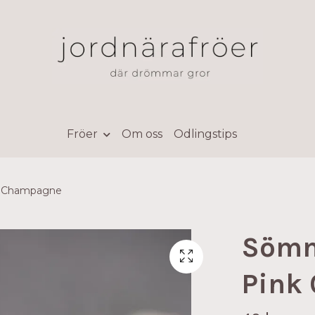
Fröer
Om oss
Odlingstips
nk Champagne
Sömnt
Pink