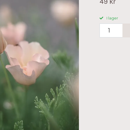
49 kr
I lager