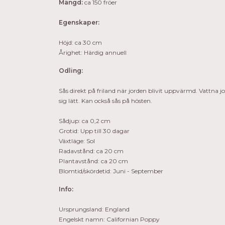
Mängd:
ca 150 fröer
Egenskaper:
Höjd: ca 30 cm
Årighet: Härdig annuell
Odling:
Sås direkt på friland när jorden blivit uppvärmd. Vattna jo
sig lätt. Kan också sås på hösten.
Sådjup: ca 0,2 cm
Grotid: Upp till 30 dagar
Växtläge: Sol
Radavstånd: ca 20 cm
Plantavstånd: ca 20 cm
Blomtid/skördetid: Juni - September
Info:
Ursprungsland: England
Engelskt namn: Californian Poppy