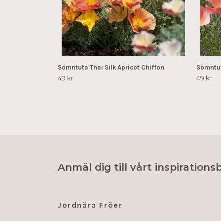
Sömntuta Thai Silk Apricot Chiffon
Sömntut
49 kr
49 kr
Anmäl dig till vårt inspirations
Jordnära Fröer