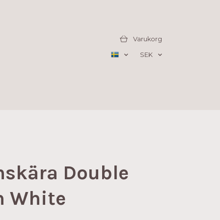
Varukorg
SEK
nskära Double
h White