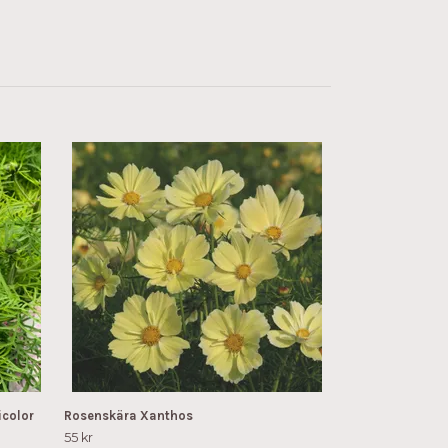
Rosenskära Xse
55 kr
icolor
Rosenskära Xanthos
55 kr