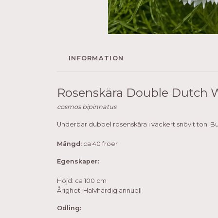
INFORMATION
Rosenskära Double Dutch 
cosmos bipinnatus
Underbar dubbel rosenskära i vackert snövit ton. Bu
Mängd:
ca 40 fröer
Egenskaper:
Höjd: ca 100 cm
Årighet: Halvhärdig annuell
Odling: