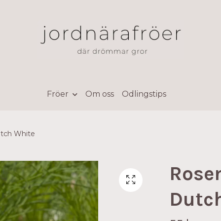
Fröer
Om oss
Odlingstips
tch White
Rose
Dutc