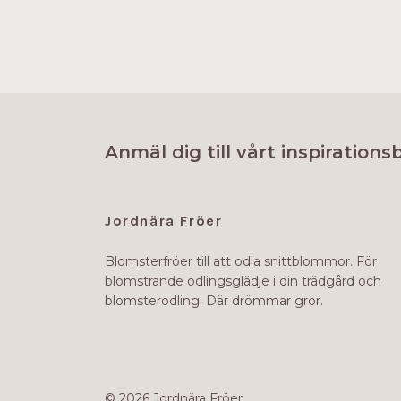
Anmäl dig till vårt inspirations
Jordnära Fröer
Blomsterfröer till att odla snittblommor. För
blomstrande odlingsglädje i din trädgård och
blomsterodling. Där drömmar gror.
© 2026 Jordnära Fröer