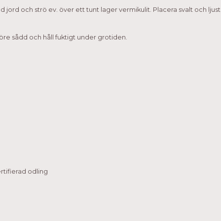
ed jord och strö ev. över ett tunt lager vermikulit. Placera svalt och ljus
öre sådd och håll fuktigt under grotiden.
tifierad odling