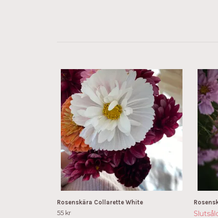
Rosenskära Collarette White
Rosensk
55 kr
Slutsål