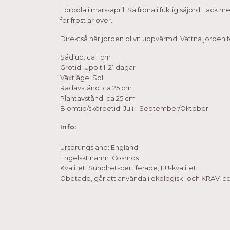
Förodla i mars-april. Så fröna i fuktig såjord, täck m
för frost är över.
Direktså när jorden blivit uppvärmd. Vattna jorden f
Sådjup: ca 1 cm
Grotid: Upp till 21 dagar
Växtläge: Sol
Radavstånd: ca 25 cm
Plantavstånd: ca 25 cm
Blomtid/skördetid: Juli - September/Oktober
Info:
Ursprungsland: England
Engelskt namn: Cosmos
Kvalitet: Sundhetscertiferade, EU-kvalitet
Obetade, går att använda i ekologisk- och KRAV-cer