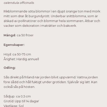
calendula officinalis
Rikblommande söta blommor i en djupt orange ton med mörk
mitt som drar åt burgundyrött. Underbar snittblomma, som är
älskad av pollinatörer och blommar hela sommaren. Ätbar och
vacker som dekoration i maträtter och bakverk.
Mängd:
ca 50 fröer
Egenskaper:
Höjd: ca 50-75 cm
Årighet: Härdig annuell
Odling:
Sås direkt på friland när jorden blivit uppvärmd. Vattna jorden
före sådd och håll fuktigt under grotiden. Självsår sig lätt. Kan
också sås på hösten.
Sådjup: ca 0,5 cm
Grotid: Upp till 14 dagar
Växtläge: Sol