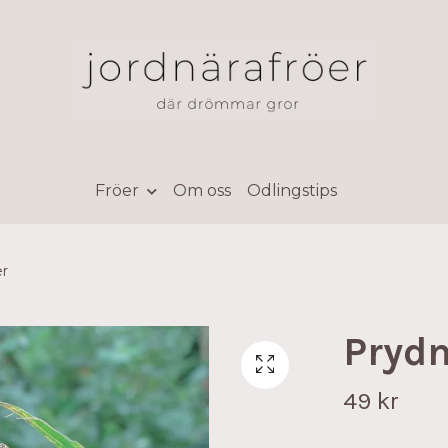
Fröer
Om oss
Odlingstips
er
Prydn
49 kr