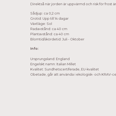
Direktså när jorden är uppvärmd och risk för frost ä
Sådjup: ca 0,2 cm
Grotid: Upp till 14 dagar
Växtläge: Sol
Radavstånd: ca 40 cm
Plantavstånd: ca 40 cm
Blomtid/skördetid: Juli - Oktober
Info:
Ursprungsland: England
Engelskt namn: Italian Millet
Kvalitet: Sundhetscertiferade, EU-kvalitet
Obetade, går att använda i ekologisk- och KRAV-cer