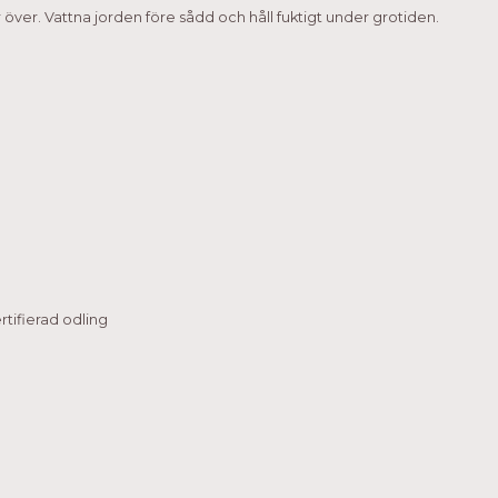
r över. Vattna jorden före sådd och håll fuktigt under grotiden.
tifierad odling