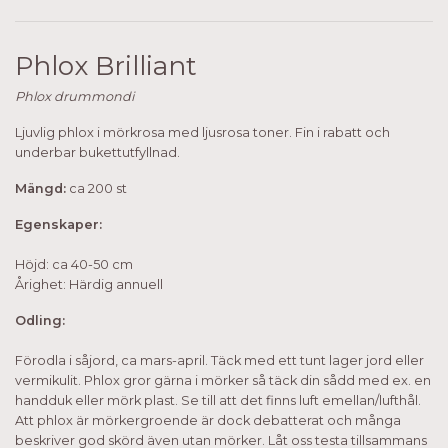
Phlox Brilliant
Phlox drummondi
Ljuvlig phlox i mörkrosa med ljusrosa toner. Fin i rabatt och
underbar bukettutfyllnad.
Mängd:
ca 200 st
Egenskaper:
Höjd: ca 40-50 cm
Årighet: Härdig annuell
Odling:
Förodla i såjord, ca mars-april. Täck med ett tunt lager jord eller
vermikulit. Phlox gror gärna i mörker så täck din sådd med ex. en
handduk eller mörk plast. Se till att det finns luft emellan/lufthål.
Att phlox är mörkergroende är dock debatterat och många
beskriver god skörd även utan mörker. Låt oss testa tillsammans