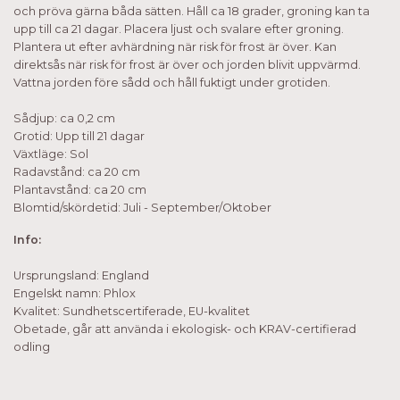
och pröva gärna båda sätten. Håll ca 18 grader, groning kan ta
upp till ca 21 dagar. Placera ljust och svalare efter groning.
Plantera ut efter avhärdning när risk för frost är över. Kan
direktsås när risk för frost är över och jorden blivit uppvärmd.
Vattna jorden före sådd och håll fuktigt under grotiden.
Sådjup: ca 0,2 cm
Grotid: Upp till 21 dagar
Växtläge: Sol
Radavstånd: ca 20 cm
Plantavstånd: ca 20 cm
Blomtid/skördetid: Juli - September/Oktober
Info:
Ursprungsland: England
Engelskt namn: Phlox
Kvalitet: Sundhetscertiferade, EU-kvalitet
Obetade, går att använda i ekologisk- och KRAV-certifierad
odling