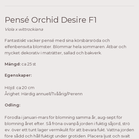
Pensé Orchid Desire F1
Viola x wittrockiana
Fantastiskt vacker pensé med sina körsbärsröda och
elfenbensvita blomster. Blommar hela sommaren. Ätbar och
mycket dekorativ i maträtter, sallad och bakverk.
Mängd:
ca 25 st
Egenskaper:
Höjd: ca 20 cm
Årighet: Härdig annuell/Tvåårig/Perenn
Odling:
Förodla i januari-mars för blomning samma år, aug-sept för
blomning året efter. Så fröna ovanpå jorden i fuktig såjord, strö
ev. över ett tunt lager vermikulit för att bevara fukt. Vattna jorden
före sådd och håll fuktigt under grotiden. Placera ljust och svalt