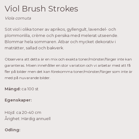
Viol Brush Strokes
Viola cornuta
Söt viol i olika toner av aprikos, gyllengult, lavendel- och
plommonlila, crème och persika med melerat utseende.
Blommar hela sommaren. Ätbar och mycket dekorativ i
maträtter, sallad och bakverk.
Observera att detta är en mix och exakta toner/mönster/färger inte kan
garanteras. Mixen innehåller en stor variation och vi arbetar med att få
fler på bilder men det kan förekomma toner/mönster/färger som inte är
med på nuvarande bilder.
Mängd:
ca 100 st
Egenskaper:
Höjd: ca 20-40 cm
Årighet: Härdig annuell
Odling: