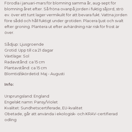
Förodla i januari-mars för blomning samma år, aug-sept för
blomning året efter. Så fröna ovanpå jorden i fuktig såjord, strö
ev. över ett tunt lager vermikulit för att bevara fukt. Vattna jorden
före sådd och håll fuktigt under grotiden. Placera ljust och svalt
efter groning. Plantera ut efter avhärdning när risk för frost är
över.
Sådjup: Ljusgroende
Grotid: Upp till ca 21 dagar
Växtläge: Sol
Radavstånd: ca 15 cm
Plantavstånd: ca 15 cm
Blomtid/skördetid: Maj - Augusti
Info:
Ursprungsland: England
Engelskt namn: Pansy/Violet
Kvalitet: Sundhetscertiferade, EU-kvalitet
Obetade, går att använda i ekologisk- och KRAV-certifierad
odling