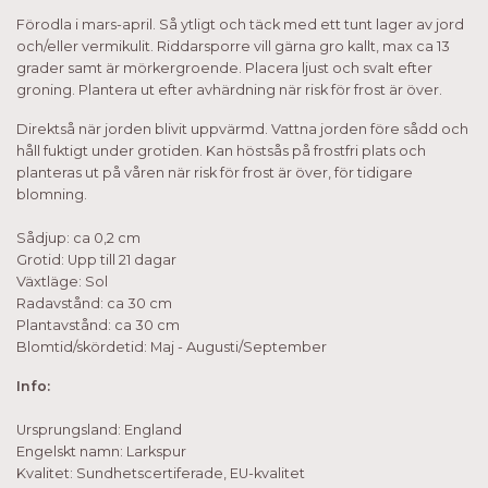
Förodla i mars-april. Så ytligt och täck med ett tunt lager av jord
och/eller vermikulit. Riddarsporre vill gärna gro kallt, max ca 13
grader samt är mörkergroende. Placera ljust och svalt efter
groning. Plantera ut efter avhärdning när risk för frost är över.
Direktså när jorden blivit uppvärmd. Vattna jorden före sådd och
håll fuktigt under grotiden. Kan höstsås på frostfri plats och
planteras ut på våren när risk för frost är över, för tidigare
blomning.
Sådjup: ca 0,2 cm
Grotid: Upp till 21 dagar
Växtläge: Sol
Radavstånd: ca 30 cm
Plantavstånd: ca 30 cm
Blomtid/skördetid: Maj - Augusti/September
Info:
Ursprungsland: England
Engelskt namn: Larkspur
Kvalitet: Sundhetscertiferade, EU-kvalitet