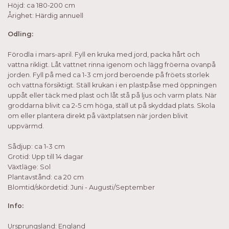
Höjd: ca 180-200 cm
Årighet: Härdig annuell
Odling:
Förodla i mars-april. Fyll en kruka med jord, packa hårt och
vattna rikligt. Låt vattnet rinna igenom och lägg fröerna ovanpå
jorden. Fyll på med ca 1-3 cm jord beroende på fröets storlek
och vattna försiktigt. Ställ krukan i en plastpåse med öppningen
uppåt eller täck med plast och låt stå på ljus och varm plats. När
groddarna blivit ca 2-5 cm höga, ställ ut på skyddad plats. Skola
om eller plantera direkt på växtplatsen när jorden blivit
uppvärmd.
Sådjup: ca 1-3 cm
Grotid: Upp till 14 dagar
Växtläge: Sol
Plantavstånd: ca 20 cm
Blomtid/skördetid: Juni - Augusti/September
Info:
Ursprungsland: England