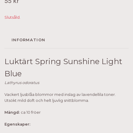
55 kr
Slutsåld.
INFORMATION
Luktärt Spring Sunshine Light
Blue
Lathyrus
odoratus
Vackert ljusblåa blommor med inslag av lavendellila toner.
Utsökt mild doft och helt ljuvlig snittblomma.
Mängd:
ca 10 fröer
Egenskaper: