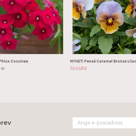
Phlox Coccinea
NYHET! Pensé Caramel Bronze Lilac
Slutsåld
 kr
brev