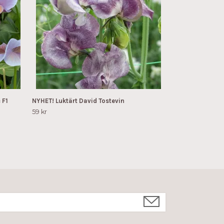
 F1
NYHET! Luktärt David Tostevin
59 kr