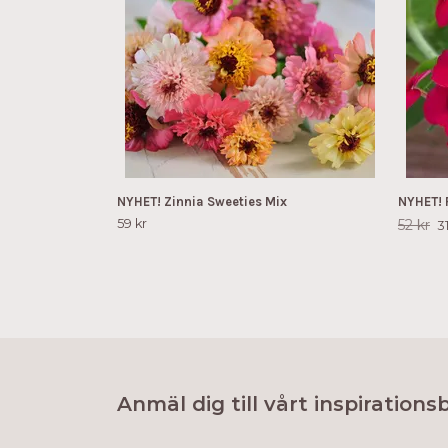
NYHET! Zinnia Sweeties Mix
NYHET! 
59 kr
52 kr
31
Anmäl dig till vårt inspirations