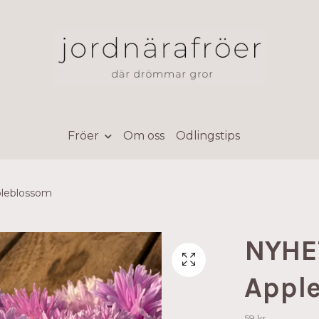
Fröer
Om oss
Odlingstips
pleblossom
NYHET
Appl
59 kr