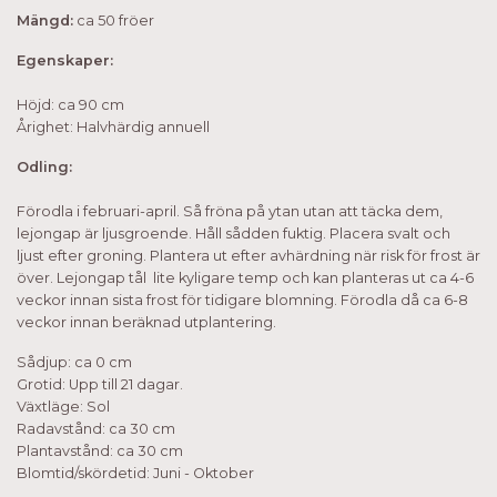
Mängd:
ca 50 fröer
Egenskaper:
Höjd: ca 90 cm
Årighet: Halvhärdig annuell
Odling:
Förodla i februari-april. Så fröna på ytan utan att täcka dem,
lejongap är ljusgroende. Håll sådden fuktig. Placera svalt och
ljust efter groning. Plantera ut efter avhärdning när risk för frost är
över. Lejongap tål lite kyligare temp och kan planteras ut ca 4-6
veckor innan sista frost för tidigare blomning. Förodla då ca 6-8
veckor innan beräknad utplantering.
Sådjup: ca 0 cm
Grotid: Upp till 21 dagar.
Växtläge: Sol
Radavstånd: ca 30 cm
Plantavstånd: ca 30 cm
Blomtid/skördetid: Juni - Oktober