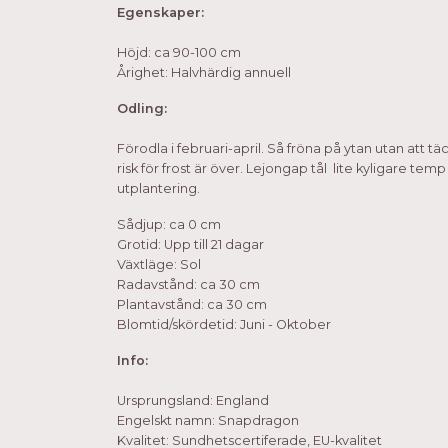
Egenskaper:
Höjd: ca 90-100 cm
Årighet: Halvhärdig annuell
Odling:
Förodla i februari-april. Så fröna på ytan utan att t
risk för frost är över. Lejongap tål lite kyligare te
utplantering.
Sådjup: ca 0 cm
Grotid: Upp till 21 dagar
Växtläge: Sol
Radavstånd: ca 30 cm
Plantavstånd: ca 30 cm
Blomtid/skördetid: Juni - Oktober
Info:
Ursprungsland: England
Engelskt namn: Snapdragon
Kvalitet: Sundhetscertiferade, EU-kvalitet