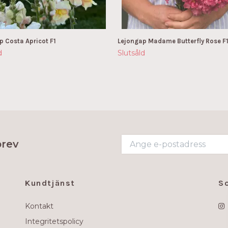
p Costa Apricot F1
Lejongap Madame Butterfly Rose F
d
Slutsåld
brev
Kundtjänst
S
Kontakt
Integritetspolicy