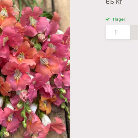
65 kr
I lager