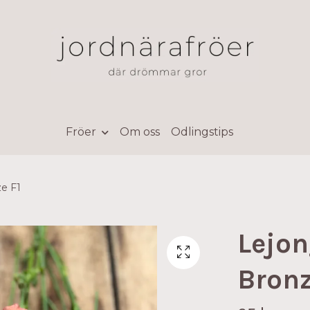
Fröer
Om oss
Odlingstips
ze F1
Lejon
Bronz