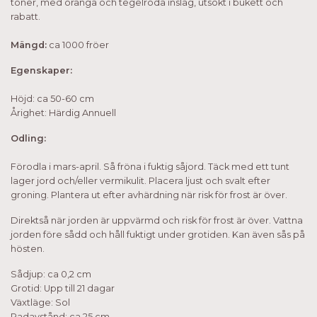
toner, med oranga och tegelröda inslag, utsökt i bukett och
rabatt.
Mängd:
ca 1000 fröer
Egenskaper:
Höjd: ca 50-60 cm
Årighet: Härdig Annuell
Odling:
Förodla i mars-april. Så fröna i fuktig såjord. Täck med ett tunt
lager jord och/eller vermikulit. Placera ljust och svalt efter
groning. Plantera ut efter avhärdning när risk för frost är över.
Direktså när jorden är uppvärmd och risk för frost är över. Vattna
jorden före sådd och håll fuktigt under grotiden. Kan även sås på
hösten.
Sådjup: ca 0,2 cm
Grotid: Upp till 21 dagar
Växtläge: Sol
Radavstånd: ca 25 cm