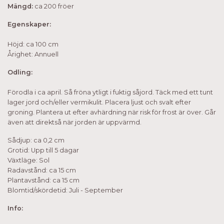
Mängd:
ca 200 fröer
Egenskaper:
Höjd: ca 100 cm
Årighet: Annuell
Odling:
Förodla i ca april. Så fröna ytligt i fuktig såjord. Täck med ett tunt
lager jord och/eller vermikulit. Placera ljust och svalt efter
groning. Plantera ut efter avhärdning när risk för frost är över. Går
även att direktså när jorden är uppvärmd.
Sådjup: ca 0,2 cm
Grotid: Upp till 5 dagar
Växtläge: Sol
Radavstånd: ca 15 cm
Plantavstånd: ca 15 cm
Blomtid/skördetid: Juli - September
Info: