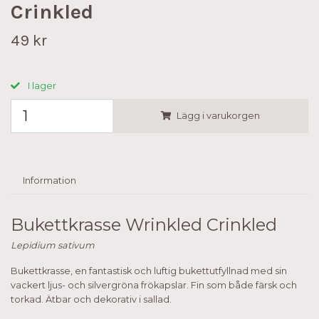
Crinkled
49 kr
I lager
Lägg i varukorgen
Information
Bukettkrasse Wrinkled Crinkled
Lepidium sativum
Bukettkrasse, en fantastisk och luftig bukettutfyllnad med sin
vackert ljus- och silvergröna frökapslar. Fin som både färsk och
torkad. Ätbar och dekorativ i sallad.