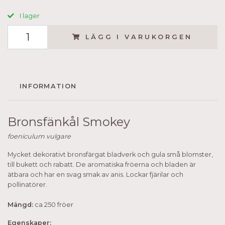
I lager
LÄGG I VARUKORGEN
INFORMATION
Bronsfänkål Smokey
foeniculum vulgare
Mycket dekorativt bronsfärgat bladverk och gula små blomster,
till bukett och rabatt. De aromatiska fröerna och bladen är
ätbara och har en svag smak av anis. Lockar fjärilar och
pollinatörer.
Mängd:
ca 250 fröer
Egenskaper: