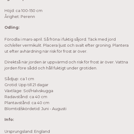
Höjd: ca 100-150 cm
Årighet: Perenn
Odling:
Förodla i mars-april. Så fröna i fuktig såjord. Täck med jord
och/eller vermikulit. Placera ljust och svalt efter groning. Plantera
ut efter avhärdning när risk för frost är över.
Direktså när jorden är uppvärmd och risk för frost är över. Vattna
jorden före sådd och håll fuktigt under grotiden.
Sådjup: ca 1 cm
Grotid: Upp till 21 dagar
Växtläge: Sol/Halvskugga
Radavstånd: ca 40 cm
Plantavstånd: ca 40 cm
Blomtid/skördetid: Juni - Augusti
Info:
Ursprungsland: England