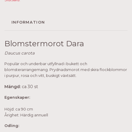
INFORMATION
Blomstermorot Dara
Daucus carota
Populär och underbar utfyllnad i bukett och
blomsterarrangemang. Prydnadsmorot med skira flockblommor
i purpur, rosa och vitt, buskigt växtsätt.
Mängd:
ca 30 st
Egenskaper:
Höjd: ca 90 cm
Årighet: Härdig annuell
Odling: