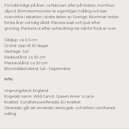
Förodla tidigt på året, ca februari, eller på hösten, inomhus i
såjord. Blomstermoroten är egentligen tvåårig och kan
övervintra i rabatten i södra delen av Sverige. Blommar redan
första året vid tidig sådd.
Placera svalt och ljust efter
groning.
Plantera ut efter avhärdning när risk för frost är över.
Sådjup: ca 0,5 cm
Grotid: Upp till 30 dagar
Växtläge: Sol
Radavstånd: ca 30 cm
Plantavstånd: ca 30 cm
Blomtid/skördetid: Juli - September
Info:
Ursprungsland: England
Engelskt namn: Wild Carrot, Queen Anne`s Lace
Kvalitet: Sundhetscertiferade, EU-kvalitet
Obetade, går att använda i ekologisk- och KRAV-certifierad
odling