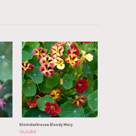
Blomsterkrasse 
49 kr
Blomsterkrasse Bloody Mary
Slutsåld