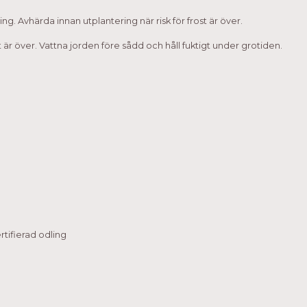
ing. Avhärda innan utplantering när risk för frost är över.
t är över. Vattna jorden före sådd och håll fuktigt under grotiden.
tifierad odling