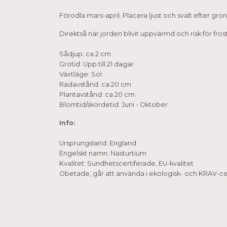
Förodla mars-april. Placera ljust och svalt efter gron
Direktså när jorden blivit uppvärmd och risk för fros
Sådjup: ca 2 cm
Grotid: Upp till 21 dagar
Växtläge: Sol
Radavstånd: ca 20 cm
Plantavstånd: ca 20 cm
Blomtid/skördetid: Juni - Oktober
Info:
Ursprungsland: England
Engelskt namn: Nasturtium
Kvalitet: Sundhetscertiferade, EU-kvalitet
Obetade, går att använda i ekologisk- och KRAV-cer