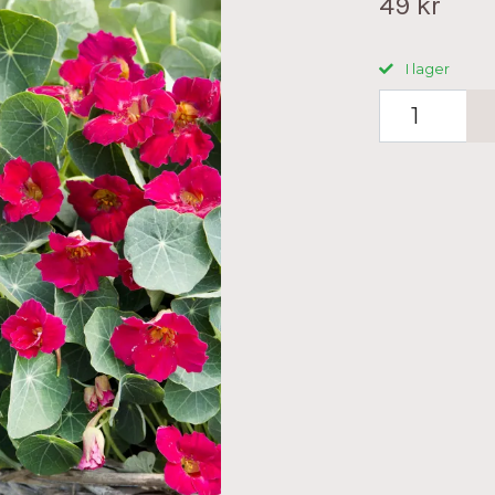
49 kr
I lager