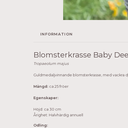
INFORMATION
Blomsterkrasse Baby De
Tropaeolum majus
Guldmedaljvinnande blomsterkrasse, med vackra dj
Mängd:
ca 25 fröer
Egenskaper:
Höjd: ca 30 cm
Årighet: Halvhärdig annuell
Odling: