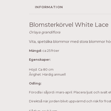
INFORMATION
Blomsterkörvel White Lace
Orlaya grandiflora
Vita, spetslika blommor med stora blommor högt
Mängd:
ca 25 fröer
Egenskaper:
Höjd: Ca 80 cm
Årighet: Härdig annuell
Odling:
Förodla i såjord i mars-april. Placera ljust och svalt 
Direktså när jorden blivit uppvärmd och risk för fros