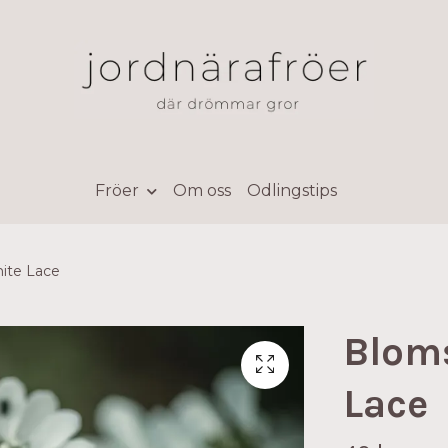
Fröer
Om oss
Odlingstips
ite Lace
Bloms
Lace