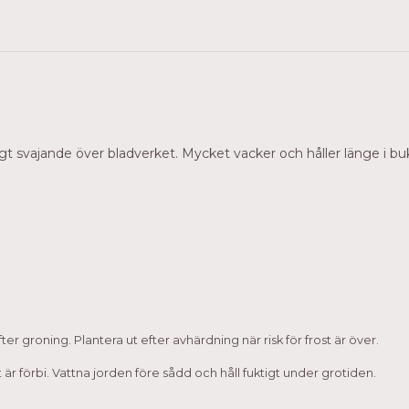
 svajande över bladverket. Mycket vacker och håller länge i bu
efter groning.
Plantera ut efter avhärdning när risk för frost är över.
t är förbi. Vattna jorden före sådd och håll fuktigt under grotiden.