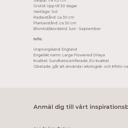
Sådjup: ca 0,2 cm
Grotid: Upp till 30 dagar
Växtläge: Sol
Radavstånd: ca 30 cm
Plantavstånd: ca 30 cm
Blomtid/skördetid: Juni - September
Info:
Ursprungsland: England
Engelskt namn: Large Flowered Orlaya
Kvalitet: Sundhetscertiferade, EU-kvalitet
Obetade, går att använda i ekologisk- och KRAV-cer
Anmäl dig till vårt inspirations