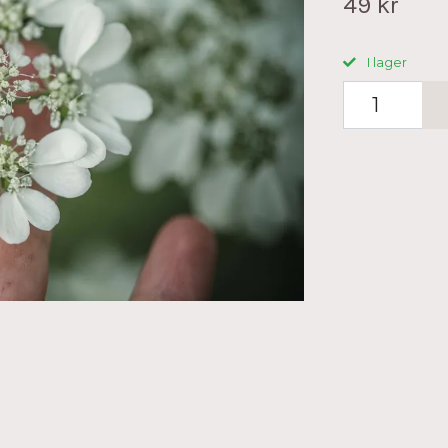
49 kr
I lager