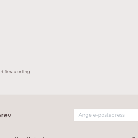
tifierad odling
brev