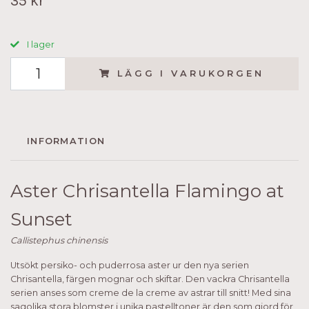
35 kr
I lager
LÄGG I VARUKORGEN
INFORMATION
Aster Chrisantella Flamingo at
Sunset
Callistephus chinensis
Utsökt persiko- och puderrosa aster ur den nya serien
Chrisantella, färgen mognar och skiftar. Den vackra Chrisantella
serien anses som creme de la creme av astrar till snitt! Med sina
sagolika stora blomster i unika pastelltoner är den som gjord för