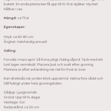
bukett. En enda planta kan få upp till 10-15 st stjälkar. Mycket
hållbar i vas.
Mängd:
ca 75 st
Egenskaper:
Höjd: ca 60-80 cm
Årighet: Halvhärdig annuell
Odling:
Förodla i mars-april. Så fröna ytligt i fuktig såjord. Täck med ett
tunt lager vermikulit. Placera ljust och svalt efter groning.
Plantera ut efter avhärdning när risk för frost är över.
Kan direktsås när jorden blivit uppvärmd. Vattna före sådd och
håll fuktigt under hela groningstiden.
Sådjup: Ljusgroende
Grotid: Upp till 14 dagar
Växtläge: Sol
Radavstånd: ca 30 cm