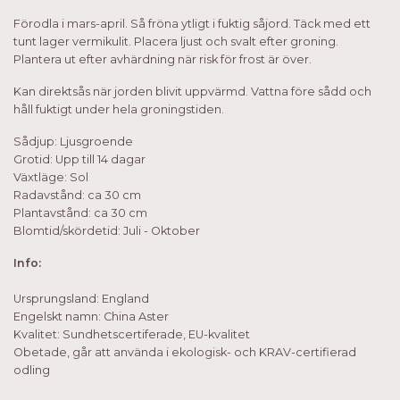
Förodla i mars-april. Så fröna ytligt i fuktig såjord. Täck med ett
tunt lager vermikulit. Placera ljust och svalt efter groning.
Plantera ut efter avhärdning när risk för frost är över.
Kan direktsås när jorden blivit uppvärmd. Vattna före sådd och
håll fuktigt under hela groningstiden.
Sådjup: Ljusgroende
Grotid: Upp till 14 dagar
Växtläge: Sol
Radavstånd: ca 30 cm
Plantavstånd: ca 30 cm
Blomtid/skördetid: Juli - Oktober
Info:
Ursprungsland: England
Engelskt namn: China Aster
Kvalitet: Sundhetscertiferade, EU-kvalitet
Obetade, går att använda i ekologisk- och KRAV-certifierad
odling