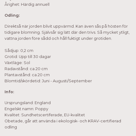
Årighet: Härdig annuell
Odling:
Direktså när jorden blivit uppvärmd. Kan även sås på hösten för
tidigare blomning. Självsår sig lätt där den trivs. Så mycket ytligt,
vattna jorden före sådd och håll fuktigt under grotiden.
Sådjup: 0,2 cm
Grotid: Upp till 30 dagar
Växtläge: Sol
Radavstånd: ca 20 cm
Plantavstånd: ca 20 cm
Blomtid/skördetid: Juni - Augusti/September
Info:
Ursprungsland: England
Engelskt namn: Poppy
Kvalitet: Sundhetscertiferade, EU-kvalitet
Obetade, går att använda i ekologisk- och KRAV-certifierad
odling