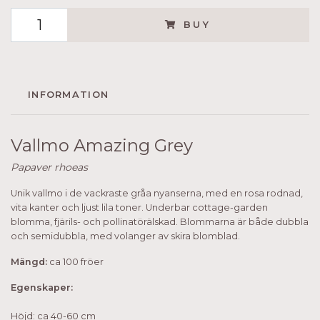
BUY
INFORMATION
Vallmo Amazing Grey
Papaver rhoeas
Unik vallmo i de vackraste gråa nyanserna, med en rosa rodnad,
vita kanter och ljust lila toner. Underbar cottage-garden
blomma, fjärils- och pollinatörälskad. Blommarna är både dubbla
och semidubbla, med volanger av skira blomblad.
Mängd:
ca 100 fröer
Egenskaper:
Höjd: ca 40-60 cm