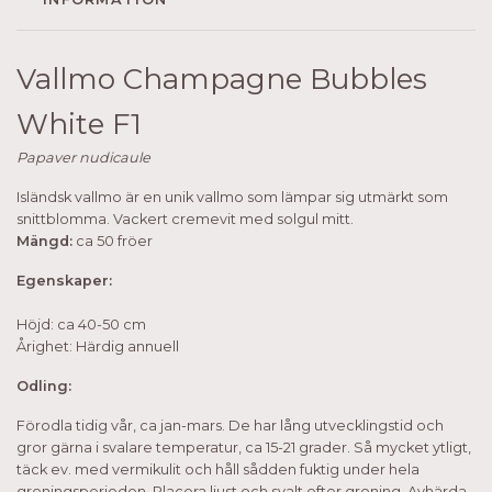
Vallmo Champagne Bubbles
White F1
Papaver nudicaule
Isländsk vallmo är en unik vallmo som lämpar sig utmärkt som
snittblomma. Vackert cremevit med solgul mitt.
Mängd:
ca 50 fröer
Egenskaper:
Höjd: ca 40-50 cm
Årighet: Härdig annuell
Odling:
Förodla tidig vår, ca jan-mars. De har lång utvecklingstid och
gror gärna i svalare temperatur, ca 15-21 grader. Så mycket ytligt,
täck ev. med vermikulit och håll sådden fuktig under hela
groningsperioden. Placera ljust och svalt efter groning. Avhärda