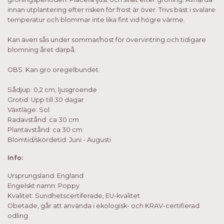
innan utplantering efter risken för frost är över. Trivs bäst i svalare
temperatur och blommar inte lika fint vid högre värme.
Kan även sås under sommar/höst för övervintring och tidigare
blomning året därpå.
OBS. Kan gro oregelbundet.
Sådjup: 0,2 cm, ljusgroende
Grotid: Upp till 30 dagar
Växtläge: Sol
Radavstånd: ca 30 cm
Plantavstånd: ca 30 cm
Blomtid/skördetid: Juni - Augusti
Info:
Ursprungsland: England
Engelskt namn: Poppy
Kvalitet: Sundhetscertiferade, EU-kvalitet
Obetade, går att använda i ekologisk- och KRAV-certifierad
odling