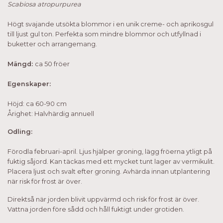
Scabiosa atropurpurea
Högt svajande utsökta blommor i en unik creme- och aprikosgul
till ljust gul ton. Perfekta som mindre blommor och utfyllnad i
buketter och arrangemang.
Mängd:
ca 50 fröer
Egenskaper:
Höjd: ca 60-90 cm
Årighet: Halvhärdig annuell
Odling:
Förodla februari-april. Ljus hjälper groning, lägg fröerna ytligt på
fuktig såjord. Kan täckas med ett mycket tunt lager av vermikulit.
Placera ljust och svalt efter groning. Avhärda innan utplantering
när risk för frost är över.
Direktså när jorden blivit uppvärmd och risk för frost är över.
Vattna jorden före sådd och håll fuktigt under grotiden.