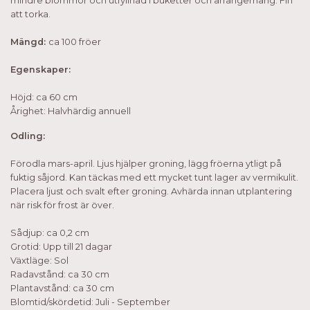
mindre blommor och utfyllnad i buketter och arrangemang. Fin
att torka.
Mängd:
ca 100 fröer
Egenskaper:
Höjd: ca 60 cm
Årighet: Halvhärdig annuell
Odling:
Förodla mars-april. Ljus hjälper groning, lägg fröerna ytligt på
fuktig såjord. Kan täckas med ett mycket tunt lager av vermikulit.
Placera ljust och svalt efter groning. Avhärda innan utplantering
när risk för frost är över.
Sådjup: ca 0,2 cm
Grotid: Upp till 21 dagar
Växtläge: Sol
Radavstånd: ca 30 cm
Plantavstånd: ca 30 cm
Blomtid/skördetid: Juli - September