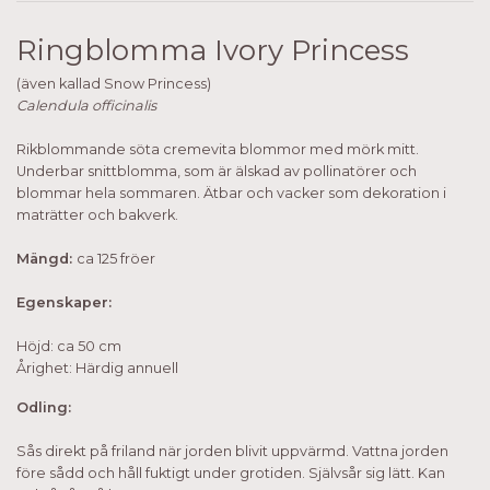
Ringblomma Ivory Princess
(även kallad Snow Princess)
Calendula officinalis
Rikblommande söta cremevita blommor med mörk mitt.
Underbar snittblomma, som är älskad av pollinatörer och
blommar hela sommaren. Ätbar och vacker som dekoration i
maträtter och bakverk.
Mängd:
ca 125 fröer
Egenskaper:
Höjd: ca 50 cm
Årighet: Härdig annuell
Odling:
Sås direkt på friland när jorden blivit uppvärmd. Vattna jorden
före sådd och håll fuktigt under grotiden. Självsår sig lätt. Kan