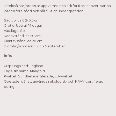
Direktså när jorden är uppvärmd och risk för frost är över. Vattna
jorden före sådd och håll fuktigt under grotiden.
Sådjup: ca 0,2-0,5 cm
Grotid: Upp till 14 dagar
Växtläge: Sol
Radavstånd: ca 20 cm
Plantavstånd: ca 20 cm
Blomtid/skördetid: Juni - September
Info:
Ursprungsland: England
Engelskt namn: Marigold
Kvalitet: Sundhetscertiferade, EU-kvalitet
Obetade, går att använda i ekologisk- och KRAV-certifierad
odling