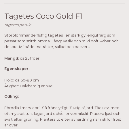
Tagetes Coco Gold F1
tagetes patula
Storblommande fluffig tagetes i en stark gyllengul färg som
passar som snittblomma. Långt vasliv och mild doft. Ätbar och
dekorativ i både maträtter, sallad och bakverk.
Mängd:
ca 25 fröer
Egenskaper:
Höjd: ca 60-80 cm
Årighet: Halvhärdig annuell
Odling:
Förodla i mars-april. Så fröna ytligt i fuktig såjord. Täck ev. med
ett mycket tunt lager jord och/eller vermikulit. Placera ljust och
svalt efter groning. Plantera ut efter avhärdning när risk för frost
är över.