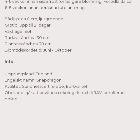
4-6 veckor innan sista frost för tidigare blomning. Förodla då ca
6-8 veckor innan beräknad utplantering.
Sådjup: ca 0 cm, ljusgroende
Grotid: Upp till 21 dagar
Växtläge: Sol
Radavstånd: ca 30 cm
Plantavstånd: ca 30 cm
Blomtid/skördetid: Juni - Oktober
Info:
Ursprungsland: England
Engelskt namn: Snapdragon
Kvalitet: Sundhetscertiferade, EU-kvalitet
Obetade, går att använda i ekologisk- och KRAV-certifierad
odling