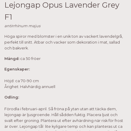
Lejongap Opus Lavender Grey
F1
antirrhinum majus
Höga spiror med blomster i en unik ton av vackert lavendelgrå,
perfekt till snitt. Ätbar och vacker som dekoration i mat, sallad
och bakverk.
Mängd:
ca 50 fröer
Egenskaper:
Höjd: ca 70-90 cm
Årighet: Halvhärdig annuell
Odling:
Förodla i februari-april. Så fröna på ytan utan att täcka dem,
lejongap är ljusgroende. Håll sådden fuktig. Placera ljust och
svalt efter groning. Plantera ut efter avhärdning när risk för frost
är över. Lejongap tål lite kyligare temp och kan planteras ut ca