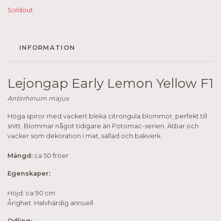
Soldout
INFORMATION
Lejongap Early Lemon Yellow F1
Antirrhinum majus
Höga spiror med vackert bleka citrongula blommor, perfekt till
snitt. Blommar något tidigare än Potomac-serien. Ätbar och
vacker som dekoration i mat, sallad och bakverk.
Mängd:
ca 50 fröer
Egenskaper:
Höjd: ca 90 cm
Årighet: Halvhärdig annuell
Odling: