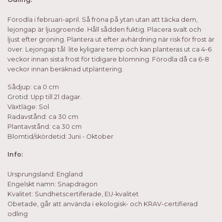
Förodla i februari-april. Så fröna på ytan utan att täcka dem,
lejongap är ljusgroende. Håll sådden fuktig. Placera svalt och
ljust efter groning. Plantera ut efter avhärdning när risk för frost är
över. Lejongap tål lite kyligare temp och kan planteras ut ca 4-6
veckor innan sista frost för tidigare blomning. Förodla då ca 6-8
veckor innan beräknad utplantering.
Sådjup: ca 0 cm
Grotid: Upp till 21 dagar.
Växtläge: Sol
Radavstånd: ca 30 cm
Plantavstånd: ca 30 cm
Blomtid/skördetid: Juni - Oktober
Info:
Ursprungsland: England
Engelskt namn: Snapdragon
Kvalitet: Sundhetscertiferade, EU-kvalitet
Obetade, går att använda i ekologisk- och KRAV-certifierad
odling