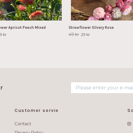
ower Apricot Peach Mixed
Strawflower Silvery Rose
49 kr
9 kr
29 kr
r
Customer servie
S
Contact
Privacy Policy