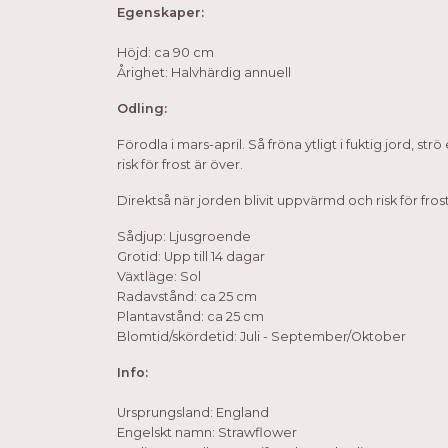
Egenskaper:
Höjd: ca 90 cm
Årighet: Halvhärdig annuell
Odling:
Förodla i mars-april. Så fröna ytligt i fuktig jord, str
risk för frost är över.
Direktså när jorden blivit uppvärmd och risk för fros
Sådjup: Ljusgroende
Grotid: Upp till 14 dagar
Växtläge: Sol
Radavstånd: ca 25 cm
Plantavstånd: ca 25 cm
Blomtid/skördetid: Juli - September/Oktober
Info:
Ursprungsland: England
Engelskt namn: Strawflower