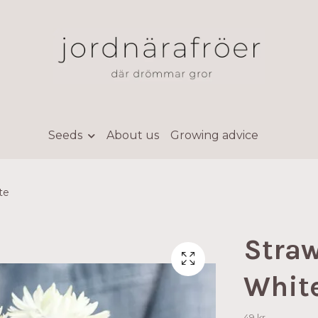
Seeds
About us
Growing advice
te
Stra
Whit
49 kr