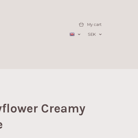
My cart
SEK
wflower Creamy
e