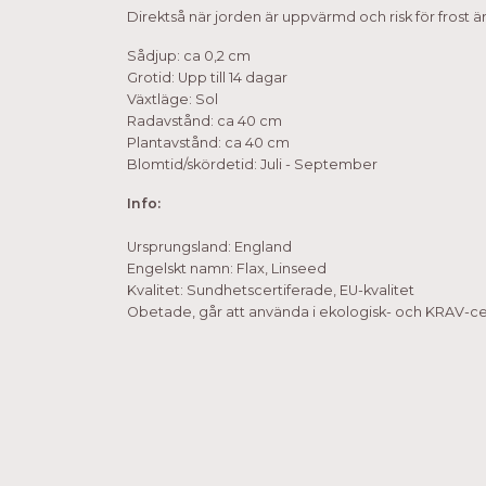
Direktså när jorden är uppvärmd och risk för frost ä
Sådjup: ca 0,2 cm
Grotid: Upp till 14 dagar
Växtläge: Sol
Radavstånd: ca 40 cm
Plantavstånd: ca 40 cm
Blomtid/skördetid: Juli - September
Info:
Ursprungsland: England
Engelskt namn: Flax, Linseed
Kvalitet: Sundhetscertiferade, EU-kvalitet
Obetade, går att använda i ekologisk- och KRAV-cer