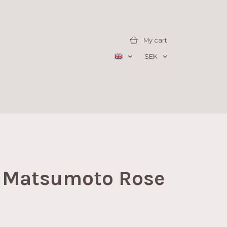
My cart
SEK
r Matsumoto Rose