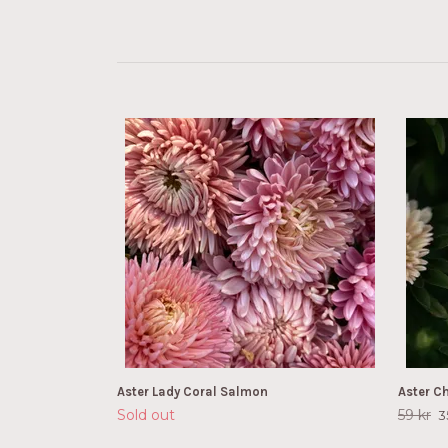
Aster Lady Coral Salmon
Aster C
Sold out
59 kr
3