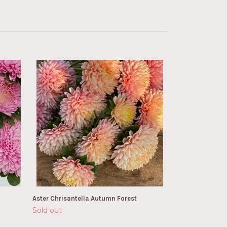
NYHET! Aster Ba
Sold out
Aster Chrisantella Autumn Forest
Sold out