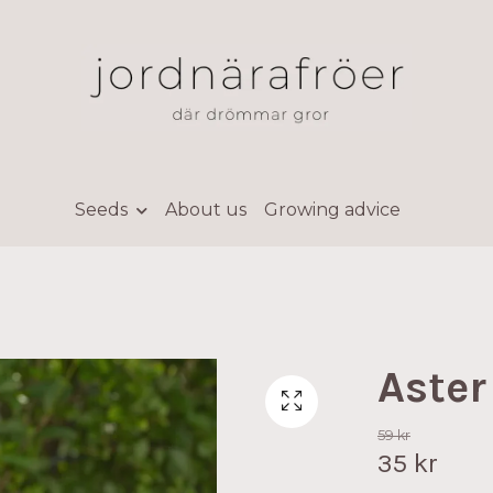
Seeds
About us
Growing advice
Aste
59 kr
35 kr