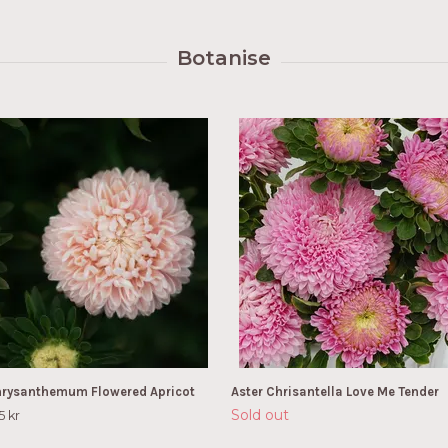
hrysanthemum Flowered Apricot
Aster Chrisantella Love Me Tender
Sold out
5 kr