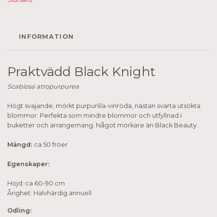
INFORMATION
Praktvädd Black Knight
Scabiosa atropurpurea
Högt svajande, mörkt purpurlila-vinröda, nästan svarta utsökta
blommor. Perfekta som mindre blommor och utfyllnad i
buketter och arrangemang. Något mörkare än Black Beauty.
Mängd:
ca 50 fröer
Egenskaper:
Höjd: ca 60-90 cm
Årighet: Halvhärdig annuell
Odling: