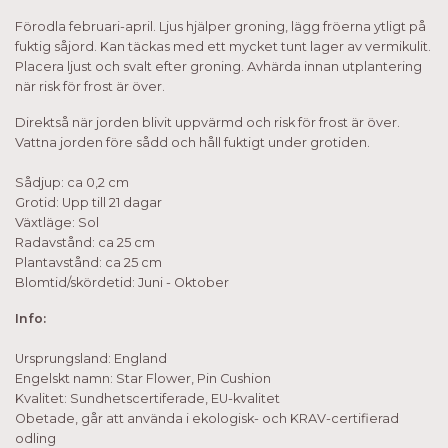
Förodla februari-april. Ljus hjälper groning, lägg fröerna ytligt på
fuktig såjord. Kan täckas med ett mycket tunt lager av vermikulit.
Placera ljust och svalt efter groning. Avhärda innan utplantering
när risk för frost är över.
Direktså när jorden blivit uppvärmd och risk för frost är över.
Vattna jorden före sådd och håll fuktigt under grotiden.
Sådjup: ca 0,2 cm
Grotid: Upp till 21 dagar
Växtläge: Sol
Radavstånd: ca 25 cm
Plantavstånd: ca 25 cm
Blomtid/skördetid: Juni - Oktober
Info:
Ursprungsland: England
Engelskt namn: Star Flower, Pin Cushion
Kvalitet: Sundhetscertiferade, EU-kvalitet
Obetade, går att använda i ekologisk- och KRAV-certifierad
odling