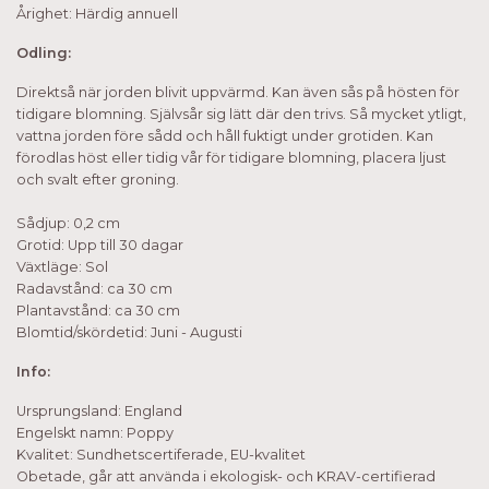
Årighet: Härdig annuell
Odling:
Direktså när jorden blivit uppvärmd. Kan även sås på hösten för
tidigare blomning. Självsår sig lätt där den trivs. Så mycket ytligt,
vattna jorden före sådd och håll fuktigt under grotiden. Kan
förodlas höst eller tidig vår för tidigare blomning, placera ljust
och svalt efter groning.
Sådjup: 0,2 cm
Grotid: Upp till 30 dagar
Växtläge: Sol
Radavstånd: ca 30 cm
Plantavstånd: ca 30 cm
Blomtid/skördetid: Juni - Augusti
Info:
Ursprungsland: England
Engelskt namn: Poppy
Kvalitet: Sundhetscertiferade, EU-kvalitet
Obetade, går att använda i ekologisk- och KRAV-certifierad