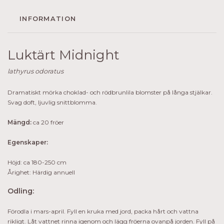
INFORMATION
Luktärt Midnight
lathyrus
odoratus
Dramatiskt mörka choklad- och rödbrunlila blomster på långa stjälkar.
Svag doft, ljuvlig snittblomma.
Mängd:
ca 20 fröer
Egenskaper:
Höjd: ca 180-250 cm
Årighet: Härdig annuell
Odling:
Förodla i mars-april. Fyll en kruka med jord, packa hårt och vattna
rikligt. Låt vattnet rinna igenom och lägg fröerna ovanpå jorden. Fyll på