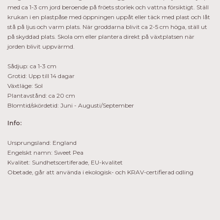
med ca 1-3 cm jord beroende på fröets storlek och vattna försiktigt. Ställ
krukan i en plastpåse med öppningen uppåt eller täck med plast och låt
stå på ljus och varm plats. När groddarna blivit ca 2-5 cm höga, ställ ut
på skyddad plats. Skola om eller plantera direkt på växtplatsen när
jorden blivit uppvärmd.
Sådjup: ca 1-3 cm
Grotid: Upp till 14 dagar
Växtläge: Sol
Plantavstånd: ca 20 cm
Blomtid/skördetid: Juni - Augusti/September
Info:
Ursprungsland: England
Engelskt namn: Sweet Pea
Kvalitet: Sundhetscertiferade, EU-kvalitet
Obetade, går att använda i ekologisk- och KRAV-certifierad odling