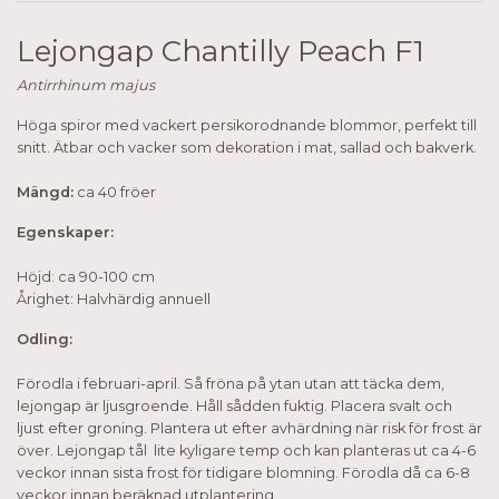
Lejongap Chantilly Peach F1
Antirrhinum majus
Höga spiror med vackert persikorodnande blommor, perfekt till
snitt. Ätbar och vacker som dekoration i mat, sallad och bakverk.
Mängd:
ca 40 fröer
Egenskaper:
Höjd: ca 90-100 cm
Årighet: Halvhärdig annuell
Odling:
Förodla i februari-april. Så fröna på ytan utan att täcka dem,
lejongap är ljusgroende. Håll sådden fuktig. Placera svalt och
ljust efter groning. Plantera ut efter avhärdning när risk för frost är
över. Lejongap tål lite kyligare temp och kan planteras ut ca 4-6
veckor innan sista frost för tidigare blomning. Förodla då ca 6-8
veckor innan beräknad utplantering.