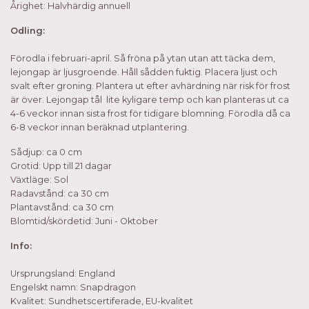
Årighet: Halvhärdig annuell
Odling:
Förodla i februari-april. Så fröna på ytan utan att täcka dem,
lejongap är ljusgroende. Håll sådden fuktig. Placera ljust och
svalt efter groning. Plantera ut efter avhärdning när risk för frost
är över. Lejongap tål lite kyligare temp och kan planteras ut ca
4-6 veckor innan sista frost för tidigare blomning. Förodla då ca
6-8 veckor innan beräknad utplantering.
Sådjup: ca 0 cm
Grotid: Upp till 21 dagar
Växtläge: Sol
Radavstånd: ca 30 cm
Plantavstånd: ca 30 cm
Blomtid/skördetid: Juni - Oktober
Info:
Ursprungsland: England
Engelskt namn: Snapdragon
Kvalitet: Sundhetscertiferade, EU-kvalitet