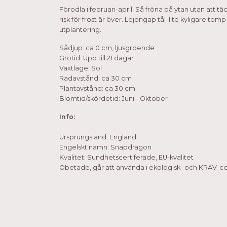
Förodla i februari-april. Så fröna på ytan utan att t
risk för frost är över. Lejongap tål lite kyligare te
utplantering.
Sådjup: ca 0 cm, ljusgroende
Grotid: Upp till 21 dagar
Växtläge: Sol
Radavstånd: ca 30 cm
Plantavstånd: ca 30 cm
Blomtid/skördetid: Juni - Oktober
Info:
Ursprungsland: England
Engelskt namn: Snapdragon
Kvalitet: Sundhetscertiferade, EU-kvalitet
Obetade, går att använda i ekologisk- och KRAV-cer