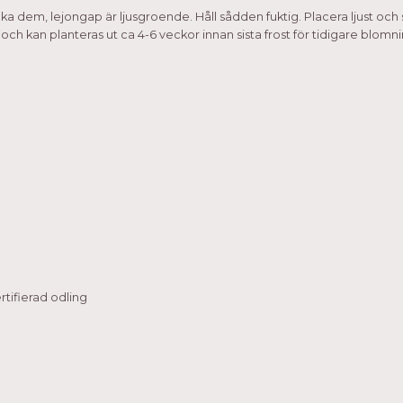
äcka dem, lejongap är ljusgroende. Håll sådden fuktig. Placera ljust och 
mp och kan planteras ut ca 4-6 veckor innan sista frost för tidigare bl
tifierad odling