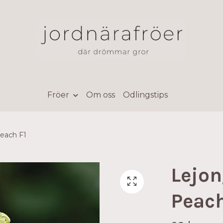
Fröer
Om oss
Odlingstips
each F1
Lejon
Peach