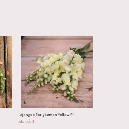
Lejongap Madame
Cream F1
62 kr
Lejongap Early Lemon Yellow F1
Slutsåld