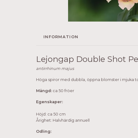
INFORMATION
Lejongap Double Shot Pe
antirrhinum majus
Höga spiror med dubbla, öppna blomster i mjuka toner
Mängd:
ca 50 fröer
Egenskaper:
Höjd: ca 50 cm
Årighet: Halvhärdig annuell
Odling: