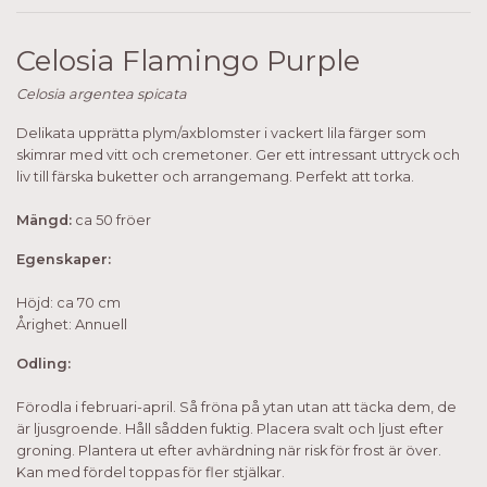
Celosia Flamingo Purple
Celosia argentea spicata
Delikata upprätta plym/axblomster i vackert lila färger som
skimrar med vitt och cremetoner. Ger ett intressant uttryck och
liv till färska buketter och arrangemang. Perfekt att torka.
Mängd:
ca 50 fröer
Egenskaper:
Höjd: ca 70 cm
Årighet: Annuell
Odling:
Förodla i februari-april. Så fröna på ytan utan att täcka dem, de
är ljusgroende. Håll sådden fuktig. Placera svalt och ljust efter
groning. Plantera ut efter avhärdning när risk för frost är över.
Kan med fördel toppas för fler stjälkar.